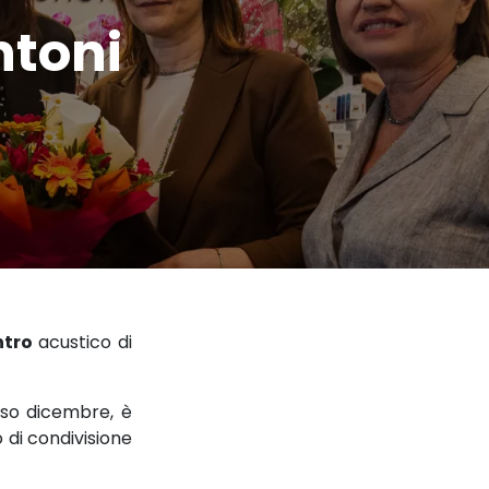
ntoni
ntro
acustico di
rso dicembre, è
 di condivisione