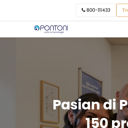
800-111433
Tr
Pasian di P
150 p