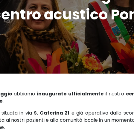
centro acustico Po
aggio
abbiamo
inaugurato ufficialmente
il nostro
ce
to
.
 situata in via
S. Caterina 21
e già operativa dallo sco
a ai nostri pazienti e alla comunità locale in un momento
e.