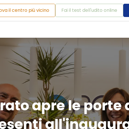
ova il centro più vicino
Fai il test dell'udito online
Mondo dell'udito
Soluzioni
Perché Pontoni?
rato apre le porte 
resenti all'inaugur