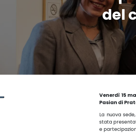
del 
Venerdì 15 m
Pasian di Pra
La nuova sede,
stata presentat
e partecipazion