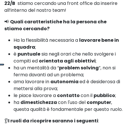
22/B
stiamo cercando una front office da inserire
all’interno del nostro team!
📢
Quali caratteristiche ha la persona che
stiamo cercando?
Ha la flessibilità necessaria a
lavorare bene in
squadra
;
è
puntuale
sia negli orari che nello svolgere i
compiti ed
orientata agli obiettivi
;
ha un mentalità da “
problem solving
”, non si
ferma davanti ad un problema;
ama lavorare in
autonomia
ed è desiderosa di
mettersi alla prova;
le piace lavorare a
contatto
con il
pubblico
;
ha
dimestichezza
con l'uso del
computer
,
questa qualità è fondamentale per questo ruolo.
👂
I ruoli da ricoprire saranno i seguenti
: