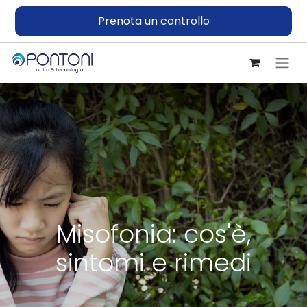
Prenota un controllo
Misofonia: cos'è,
sintomi e rimedi